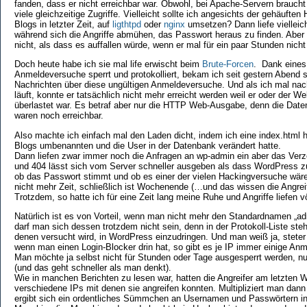
fanden, dass er nicht erreichbar war. Obwohl, bei Apache-Servern brauc
viele gleichzeitige Zugriffe. Vielleicht sollte ich angesichts der gehäufte
Blogs in letzter Zeit, auf
ligthtpd
oder
nginx
umsetzen? Dann liefe vielleic
während sich die Angriffe abmühen, das Passwort heraus zu finden. Aber 
nicht, als dass es auffallen würde, wenn er mal für ein paar Stunden nicht
Doch heute habe ich sie mal life erwischt beim
Brute-Forcen
. Dank eines 
Anmeldeversuche sperrt und protokolliert, bekam ich seit gestern Abend s
Nachrichten über diese ungültigen Anmeldeversuche. Und als ich mal nac
läuft, konnte er tatsächlich nicht mehr erreicht werden weil er oder der 
überlastet war. Es betraf aber nur die HTTP Web-Ausgabe, denn die Da
waren noch erreichbar.
Also machte ich einfach mal den Laden dicht, indem ich eine index.html 
Blogs umbenannten und die User in der Datenbank verändert hatte.
Dann liefen zwar immer noch die Anfragen an wp-admin ein aber das Verz
und 404 lässt sich vom Server schneller ausgeben als dass WordPress zue
ob das Passwort stimmt und ob es einer der vielen Hackingversuche wär
nicht mehr Zeit, schließlich ist Wochenende (…und das wissen die Angrei
Trotzdem, so hatte ich für eine Zeit lang meine Ruhe und Angriffe liefen vö
Natürlich ist es von Vorteil, wenn man nicht mehr den Standardnamen „adm
darf man sich dessen trotzdem nicht sein, denn in der Protokoll-Liste st
denen versucht wird, in WordPress einzudringen. Und man weiß ja, steter 
wenn man einen Login-Blocker drin hat, so gibt es je IP immer einige Anm
Man möchte ja selbst nicht für Stunden oder Tage ausgesperrt werden, nur
(und das geht schneller als man denkt).
Wie in manchen Berichten zu lesen war, hatten die Angreifer am letzten
verschiedene IPs mit denen sie angreifen konnten. Multipliziert man dann
ergibt sich ein ordentliches Sümmchen an Usernamen und Passwörtern in k