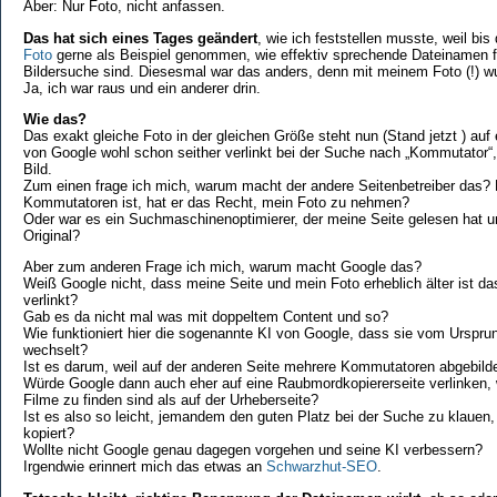
Aber: Nur Foto, nicht anfassen.
Das hat sich eines Tages geändert
, wie ich feststellen musste, weil bi
Foto
gerne als Beispiel genommen, wie effektiv sprechende Dateinamen fü
Bildersuche sind. Diesesmal war das anders, denn mit meinem Foto (!) wur
Ja, ich war raus und ein anderer drin.
Wie das?
Das exakt gleiche Foto in der gleichen Größe steht nun (Stand jetzt ) auf
von Google wohl schon seither verlinkt bei der Suche nach „Kommutator
Bild.
Zum einen frage ich mich, warum macht der andere Seitenbetreiber das? N
Kommutatoren ist, hat er das Recht, mein Foto zu nehmen?
Oder war es ein Suchmaschinenoptimierer, der meine Seite gelesen hat u
Original?
Aber zum anderen Frage ich mich, warum macht Google das?
Weiß Google nicht, dass meine Seite und mein Foto erheblich älter ist d
verlinkt?
Gab es da nicht mal was mit doppeltem Content und so?
Wie funktioniert hier die sogenannte KI von Google, dass sie vom Urspru
wechselt?
Ist es darum, weil auf der anderen Seite mehrere Kommutatoren abgebildet
Würde Google dann auch eher auf eine Raubmordkopiererseite verlinken, w
Filme zu finden sind als auf der Urheberseite?
Ist es also so leicht, jemandem den guten Platz bei der Suche zu klauen,
kopiert?
Wollte nicht Google genau dagegen vorgehen und seine KI verbessern?
Irgendwie erinnert mich das etwas an
Schwarzhut-SEO
.