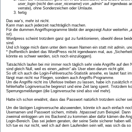
user_login
(nicht den
user_nicename
) von
„admin“
auf irgendwas an
verrate), ohne Sonderzeichen oder Umlaute.
fertig
Das war’s, mehr ist nicht.
Kann man auch jederzeit nachträglich machen.
Für die dummen Angriffsprogramme bleibt der angezeigt Autor weiterhin
„
ist).
Wordpress scheint trotzdem ganz gut zu funktionieren, obwohl diese bei
sind.
Und ich logge mich dann unter dem neuen Namen ein statt mit
admin
, un
* (hoffentlich ändert das WordPress nicht irgendwann mal, aus „Sicherhe
könnte es schwer werden, sich noch einzuloggen).
Tatsächlich laufen bei mir immer noch täglich sehr viele Angriffe auf de
sind gleich Null, weil es einen
„admin“
als User eben darum nicht gibt.
So oft ich auch die Login-Fehlversuchs-Statistik ansehe, es lautet fast 
fängt man nicht nur Fliegen, sondern auch Angriffs-Programme.
Um die Angriffe nicht ins Uferlose treiben zu lassen, habe ich zusätzlich no
fehlerhafte Loginversuche begrenzt und eine Zeit lang sperrt. Trotzdem 
Sperrungsmeldungen (die Loginversuche sind also viel mehr).
Hatte ich schon erwähnt, dass das Passwort natürlich trotzdem sicher sei
Um die lästigen Loginversuche abzuwenden, könnte ich auch einfach noc
Usernamen und Passwort sichern, mittels
.htpasswd
zum Beispiel. Dann 
zweimal einloggen um ins Backend zu kommen aber dafür kämen die Angre
Login-Bereich. Das sei jedem geraten, der seine Seite sicherer haben will.
Ich tue es nur nicht, weil ich auf dem Laufenden sein will, was sich da so 