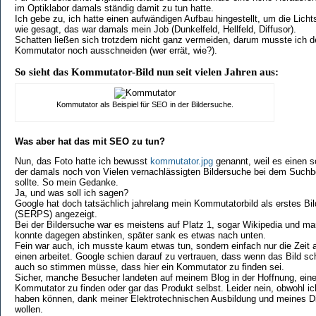
im Optiklabor damals ständig damit zu tun hatte.
Ich gebe zu, ich hatte einen aufwändigen Aufbau hingestellt, um die Lich
wie gesagt, das war damals mein Job (Dunkelfeld, Hellfeld, Diffusor).
Schatten ließen sich trotzdem nicht ganz vermeiden, darum musste ich 
Kommutator noch ausschneiden (wer errät, wie?).
So sieht das Kommutator-Bild nun seit vielen Jahren aus:
Kommutator als Beispiel für SEO in der Bildersuche.
Was aber hat das mit SEO zu tun?
Nun, das Foto hatte ich bewusst
kommutator.jpg
genannt, weil es einen so
der damals noch von Vielen vernachlässigten Bildersuche bei dem Suchb
sollte. So mein Gedanke.
Ja, und was soll ich sagen?
Google hat doch tatsächlich jahrelang mein Kommutatorbild als erstes Bi
(SERPS) angezeigt.
Bei der Bildersuche war es meistens auf Platz 1, sogar Wikipedia und m
konnte dagegen abstinken, später sank es etwas nach unten.
Fein war auch, ich musste kaum etwas tun, sondern einfach nur die Zeit ar
einen arbeitet. Google schien darauf zu vertrauen, dass wenn das Bild sc
auch so stimmen müsse, dass hier ein Kommutator zu finden sei.
Sicher, manche Besucher landeten auf meinem Blog in der Hoffnung, ein
Kommutator zu finden oder gar das Produkt selbst. Leider nein, obwohl ich
haben können, dank meiner Elektrotechnischen Ausbildung und meines Dip
wollen.