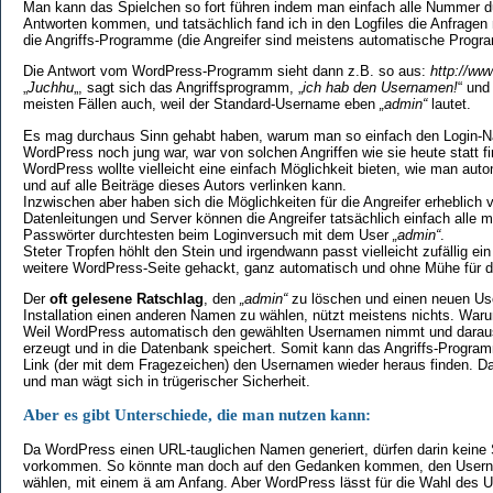
Man kann das Spielchen so fort führen indem man einfach alle Nummer du
Antworten kommen, und tatsächlich fand ich in den Logfiles die Anfragen
die Angriffs-Programme (die Angreifer sind meistens automatische Progr
Die Antwort vom WordPress-Programm sieht dann z.B. so aus:
http://ww
„
Juchhu
„, sagt sich das Angriffsprogramm, „
ich hab den Usernamen!
“ und
meisten Fällen auch, weil der Standard-Username eben
„admin“
lautet.
Es mag durchaus Sinn gehabt haben, warum man so einfach den Login-N
WordPress noch jung war, war von solchen Angriffen wie sie heute statt 
WordPress wollte vielleicht eine einfach Möglichkeit bieten, wie man aut
und auf alle Beiträge dieses Autors verlinken kann.
Inzwischen aber haben sich die Möglichkeiten für die Angreifer erheblich 
Datenleitungen und Server können die Angreifer tatsächlich einfach alle
Passwörter durchtesten beim Loginversuch mit dem User
„admin“
.
Steter Tropfen höhlt den Stein und irgendwann passt vielleicht zufällig ei
weitere WordPress-Seite gehackt, ganz automatisch und ohne Mühe für de
Der
oft gelesene Ratschlag
, den
„admin“
zu löschen und einen neuen Use
Installation einen anderen Namen zu wählen, nützt meistens nichts. War
Weil WordPress automatisch den gewählten Usernamen nimmt und darau
erzeugt und in die Datenbank speichert. Somit kann das Angriffs-Progra
Link (der mit dem Fragezeichen) den Usernamen wieder heraus finden. Dam
und man wägt sich in trügerischer Sicherheit.
Aber es gibt Unterschiede, die man nutzen kann:
Da WordPress einen URL-tauglichen Namen generiert, dürfen darin keine
vorkommen. So könnte man doch auf den Gedanken kommen, den Usernam
wählen, mit einem ä am Anfang. Aber WordPress lässt für die Wahl des 