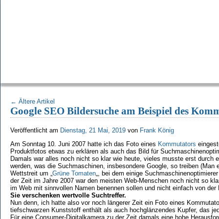
←
Ältere Artikel
Google SEO Bildersuche am Beispiel des Kom
Veröffentlicht am
Dienstag, 21 Mai, 2019
von
Frank König
Am Sonntag 10. Juni 2007 hatte ich das Foto eines
Kommutators
eingest
Produktfotos etwas zu erklären als auch das Bild für Suchmaschinenopti
Damals war alles noch nicht so klar wie heute, vieles musste erst durch
werden, was die Suchmaschinen, insbesondere Google, so treiben (Man e
Wettstreit um „
Grüne Tomaten
„, bei dem einige Suchmaschinenoptimierer
der Zeit im Jahre 2007 war den meisten Web-Menschen noch nicht so klar w
im Web mit sinnvollen Namen benennen sollen und nicht einfach von der
Sie verschenken wertvolle Suchtreffer.
Nun denn, ich hatte also vor noch längerer Zeit ein Foto eines Kommutat
tiefschwarzen Kunststoff enthält als auch hochglänzendes Kupfer, das jed
Für eine Consumer-Digitalkamera zu der Zeit damals eine hohe Herausford