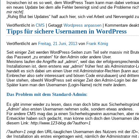
Inzwischen ist es so weit, dem WordPress Team kann man dabei vertrauen
ein neues Update bei dem alle Fehler bereinigt sind und die Probleme ni
mir nicht]
.
„Ruhig Blut bei Updates“ half auch hier, sich viel Arbeit und Nervengeld z
Veröffentlicht in
CMS
|
Getaggt
Wordpress anpassen
|
Kommentare deakti
Tipps für sichere Usernamen in WordPress
Veröffentlicht am
Freitag, 21 Juni, 2013
von
Frank König
Seit einiger Zeit werden WordPress-Seiten zum Teil sehr massiv mit Bru
das Passwort „zu erraten“ für den Admin oder andere User.
Meistens laufen die Angriffe auf „admin“, weil das der erfolgversprechen
Installationen ist, denn erstens war „admin“ früher fest als Administrator
handelt es sich dabei um einen User mit Administrator-Rechten (kann auch
Einbrecher also sehr interessant und bösen Code einzubauen) und dritten
User stehen, obwohl WordPress seit einiger Zeit den Admin-Login bei der In
Später kann man den Usernamen (Login-Name) nicht mehr ändern.
Das Problem mit dem Standard-Admin:
Es gibt immer wieder zu lesen, dass man doch bitte aus Sicherheitsgrün
„Admin“
also ersten Usernamen nehmen solle, sondern etwas anderes.
Für andere CMS mag das ja einen Sicherheitsgewinn ausmachen, aber nic
Entwickler haben sich gedacht, man könne sich doch den Usernamen übe
diesem Link:
http://www.123-blog.de/?author=1
/?author=1
zeigt den URL-tauglichen Usernamen des Nutzers mit der
ID=
der Installation als erstes eingetragen wird, nämlich der Administrator mit