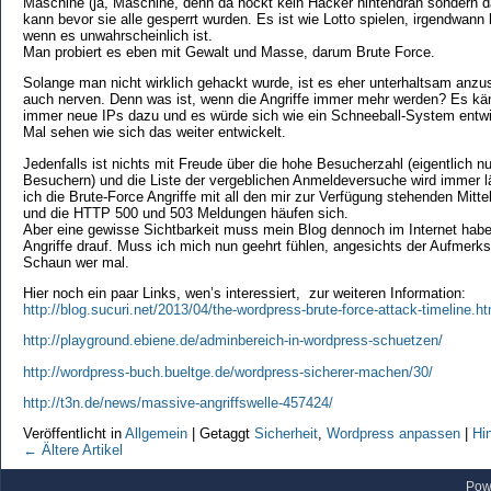
Maschine (ja, Maschine, denn da hockt kein Hacker hintendran sondern da
kann bevor sie alle gesperrt wurden. Es ist wie Lotto spielen, irgendwann 
wenn es unwahrscheinlich ist.
Man probiert es eben mit Gewalt und Masse, darum Brute Force.
Solange man nicht wirklich gehackt wurde, ist es eher unterhaltsam anzu
auch nerven. Denn was ist, wenn die Angriffe immer mehr werden? Es kä
immer neue IPs dazu und es würde sich wie ein Schneeball-System entwic
Mal sehen wie sich das weiter entwickelt.
Jedenfalls ist nichts mit Freude über die hohe Besucherzahl (eigentlich nu
Besuchern) und die Liste der vergeblichen Anmeldeversuche wird immer l
ich die Brute-Force Angriffe mit all den mir zur Verfügung stehenden Mitte
und die HTTP 500 und 503 Meldungen häufen sich.
Aber eine gewisse Sichtbarkeit muss mein Blog dennoch im Internet haben
Angriffe drauf. Muss ich mich nun geehrt fühlen, angesichts der Aufmerk
Schaun wer mal.
Hier noch ein paar Links, wen’s interessiert, zur weiteren Information:
http://blog.sucuri.net/2013/04/the-wordpress-brute-force-attack-timeline.ht
http://playground.ebiene.de/adminbereich-in-wordpress-schuetzen/
http://wordpress-buch.bueltge.de/wordpress-sicherer-machen/30/
http://t3n.de/news/massive-angriffswelle-457424/
Veröffentlicht in
Allgemein
|
Getaggt
Sicherheit
,
Wordpress anpassen
|
Hi
←
Ältere Artikel
Pow