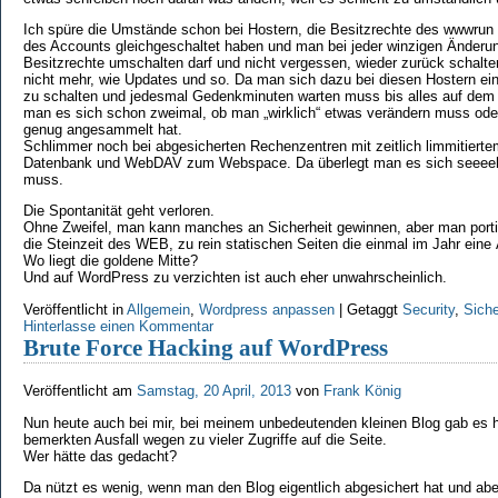
Ich spüre die Umstände schon bei Hostern, die Besitzrechte des wwwrun 
des Accounts gleichgeschaltet haben und man bei jeder winzigen Änderu
Besitzrechte umschalten darf und nicht vergessen, wieder zurück schalte
nicht mehr, wie Updates und so. Da man sich dazu bei diesen Hostern ei
zu schalten und jedesmal Gedenkminuten warten muss bis alles auf dem 
man es sich schon zweimal, ob man „wirklich“ etwas verändern muss oder
genug angesammelt hat.
Schlimmer noch bei abgesicherten Rechenzentren mit zeitlich limmitiert
Datenbank und WebDAV zum Webspace. Da überlegt man es sich seeeeh
muss.
Die Spontanität geht verloren.
Ohne Zweifel, man kann manches an Sicherheit gewinnen, aber man portiert
die Steinzeit des WEB, zu rein statischen Seiten die einmal im Jahr eine
Wo liegt die goldene Mitte?
Und auf WordPress zu verzichten ist auch eher unwahrscheinlich.
Veröffentlicht in
Allgemein
,
Wordpress anpassen
|
Getaggt
Security
,
Siche
Hinterlasse einen Kommentar
Brute Force Hacking auf WordPress
Veröffentlicht am
Samstag, 20 April, 2013
von
Frank König
Nun heute auch bei mir, bei meinem unbedeutenden kleinen Blog gab es h
bemerkten Ausfall wegen zu vieler Zugriffe auf die Seite.
Wer hätte das gedacht?
Da nützt es wenig, wenn man den Blog eigentlich abgesichert hat und aber