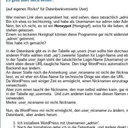
(auf eigenes Risiko* für Datenbankversierte User)
Wer meinen Link oben ausprobiert hat, wird sehen, dass tatsächlich „admi
Bin ich etwa so leichtsinnig, und habe als Usernamen nur admin oder Ad
Nein, bin ich nicht, es ist ein
Honeypot
(Honigtopf), extra für die lieben
stehen gelassen.
Einem so leckeren Honigtopf können diese Programme gar nicht widersteh
„admin“ getrimmt.
Was habe ich gemacht?
In der Datenbank gibt es in der Tabelle
wp_users
(man sollte hier durchaus
anderen Präfix wählen statt „wp“) zweierlei Spalten für Login-Name und e
In der Spalte
user_login
steht der tatsächliche Login-Name (Username) un
steht eben dieser URL-taugliche Name. Den trägt WordPress automatisc
Backend aus ändern.
An dieser Stelle noch die Anmerkung:
user_nicename
ist nicht der
Nickn
liest, es ist eher ein Alias-Name für technische Dinge wie eben die URL.
Da WordPress seit einiger Zeit es ermöglicht, einen Nicknamen einzutra
verwechseln.
Aber zum einen taucht der Nickname, den man selbst wählen kann, gar nic
in der Tabelle
wp_usermeta.
Und zum anderen kann man diesen Namen m
verwenden.
Merke:
user_nicename
ist nicht
Nickname
.
Nun, da WordPress mir nicht ermöglicht, den
user_nicename
zu ändern, m
Datenbank, aber anders herum.
Ich installiere WordPress mit Usernamen
„admin“
.
Nach der Installation gehe ich in die Datenbank, und ändere direkt