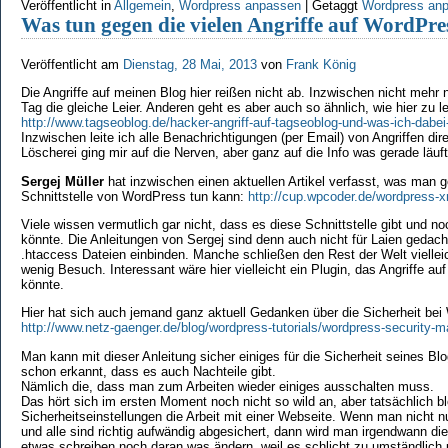
Veröffentlicht in
Allgemein
,
Wordpress anpassen
|
Getaggt
Wordpress an
Was tun gegen die vielen Angriffe auf WordPre
Veröffentlicht am
Dienstag, 28 Mai, 2013
von
Frank König
Die Angriffe auf meinen Blog hier reißen nicht ab. Inzwischen nicht meh
Tag die gleiche Leier. Anderen geht es aber auch so ähnlich, wie hier zu le
http://www.tagseoblog.de/hacker-angriff-auf-tagseoblog-und-was-ich-dabei
Inzwischen leite ich alle Benachrichtigungen (per Email) von Angriffen di
Löscherei ging mir auf die Nerven, aber ganz auf die Info was gerade läuft
Sergej Müller
hat inzwischen einen aktuellen Artikel verfasst, was man 
Schnittstelle von WordPress tun kann:
http://cup.wpcoder.de/wordpress-x
Viele wissen vermutlich gar nicht, dass es diese Schnittstelle gibt und n
könnte. Die Anleitungen von Sergej sind denn auch nicht für Laien gedacht
.htaccess Dateien einbinden. Manche schließen den Rest der Welt viellei
wenig Besuch. Interessant wäre hier vielleicht ein Plugin, das Angriffe auf
könnte.
Hier hat sich auch jemand ganz aktuell Gedanken über die Sicherheit be
http://www.netz-gaenger.de/blog/wordpress-tutorials/wordpress-security-
Man kann mit dieser Anleitung sicher einiges für die Sicherheit seines Blo
schon erkannt, dass es auch Nachteile gibt.
Nämlich die, dass man zum Arbeiten wieder einiges ausschalten muss.
Das hört sich im ersten Moment noch nicht so wild an, aber tatsächlich bl
Sicherheitseinstellungen die Arbeit mit einer Webseite. Wenn man nicht nu
und alle sind richtig aufwändig abgesichert, dann wird man irgendwann di
etwas schreiben noch daran was ändern, weil es schlicht zu umständlich