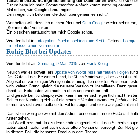
Tatsache bleibt, richtige Benennung der Dateinamen wirkt
, ob so oder
Darum habe ich mein Kommutatorfoto einfach kommutator.jpg genannt.
Mal sehen, wie Google darauf ragiert.
Denn eigentlich belohnen die doch obengenanntes nicht?
Wer helfen will, dass ich meinen Platz bei
Oma Google
wieder bekomme, k
„Kommutator“ verlinken.
Ein bisschen enttäuscht hat mich Google schon.
Veröffentlicht in
Fotografien
,
Suchmaschinen und SEO
|
Getaggt
Fotograf
Hinterlasse einen Kommentar
Ruhig Blut bei Updates
Veröffentlicht am
Samstag, 9 Mai, 2015
von
Frank König
Neulich war es soweit, ein
Update von WordPress mit fatalen Folgen
für d
Das Gute ist des Besseren Feind, heißt ein Sprichwort, aber
neu
ist nicht
Abgesehen von einigen Wenigen die ständig die neuesten Versionen teste
wohl keinen Grund, gleich die neueste Version zu installieren. Denn gen
damit als Betatester, wie auch im oben angemerkten Fall.
Und gerade bei Kundenprojekten kann man es sich eigentlich nicht leiste
Seiten der Kunden gleich auf die neueste Version upzudaten
[schönes Wo
immer, bis sich eventuelle erste Fehler zeigen und diese ausgeräumt sind
Das ist ein wenig so wie mit den Aktien, bei denen man die Füße still ha
runter gehen.
Und WordPress hat das zudem schön eingerichtet mit den Sicherheitsupda
automatisch laufen und auch etwas ältere Versionen versorgt. Zur Not gre
in diesem Fall, die benannte Datei aus dem Theme.