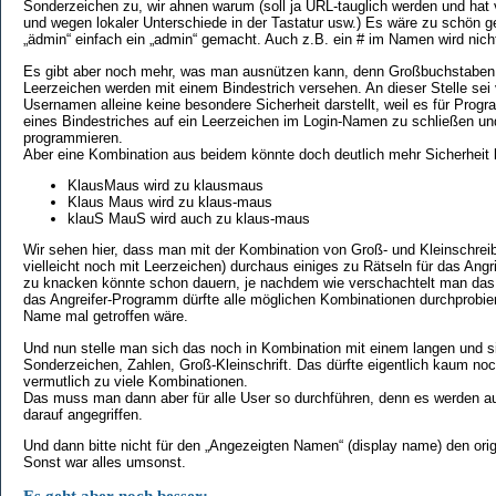
Sonderzeichen zu, wir ahnen warum (soll ja URL-tauglich werden und hat v
und wegen lokaler Unterschiede in der Tastatur usw.) Es wäre zu schön
„ädmin“ einfach ein „admin“ gemacht. Auch z.B. ein # im Namen wird nicht
Es gibt aber noch mehr, was man ausnützen kann, denn Großbuchstaben
Leerzeichen werden mit einem Bindestrich versehen. An dieser Stelle sei
Usernamen alleine keine besondere Sicherheit darstellt, weil es für Progra
eines Bindestriches auf ein Leerzeichen im Login-Namen zu schließen u
programmieren.
Aber eine Kombination aus beidem könnte doch deutlich mehr Sicherheit 
KlausMaus wird zu klausmaus
Klaus Maus wird zu klaus-maus
klauS MauS wird auch zu klaus-maus
Wir sehen hier, dass man mit der Kombination von Groß- und Kleinschrei
vielleicht noch mit Leerzeichen) durchaus einiges zu Rätseln für das Angr
zu knacken könnte schon dauern, je nachdem wie verschachtelt man da
das Angreifer-Programm dürfte alle möglichen Kombinationen durchprobier
Name mal getroffen wäre.
Und nun stelle man sich das noch in Kombination mit einem langen und s
Sonderzeichen, Zahlen, Groß-Kleinschrift. Das dürfte eigentlich kaum no
vermutlich zu viele Kombinationen.
Das muss man dann aber für alle User so durchführen, denn es werden a
darauf angegriffen.
Und dann bitte nicht für den „Angezeigten Namen“ (display name) den ori
Sonst war alles umsonst.
Es geht aber noch besser: